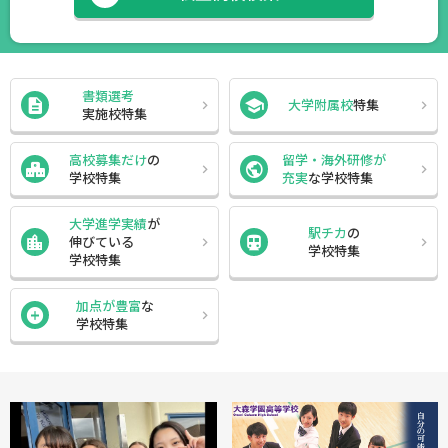
書類選考
大学附属校
特集
実施校特集
高校募集だけ
の
留学・海外研修が
学校特集
充実
な学校特集
大学進学実績
が
駅チカ
の
伸びている
学校特集
学校特集
加点が豊富
な
学校特集