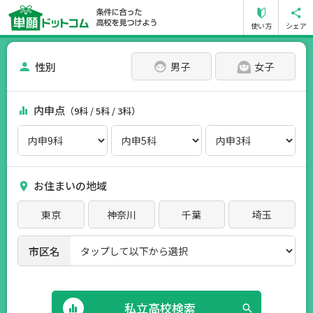
使い方
シェア
性別
男子
女子
内申点
（9科 / 5科 / 3科）
お住まいの地域
東京
神奈川
千葉
埼玉
市区名
私立高校検索