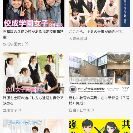
在籍数の３倍の枠がある指定校推薦制
ここから、キミの未来が動き出す。
度！
大森学園
佼成学園女子
制服も土曜の過ごし方も進路も自分で
新しい教育の実現にむけ新校舎（７号
決める
館）完成！
立川女子
自由ヶ丘学園