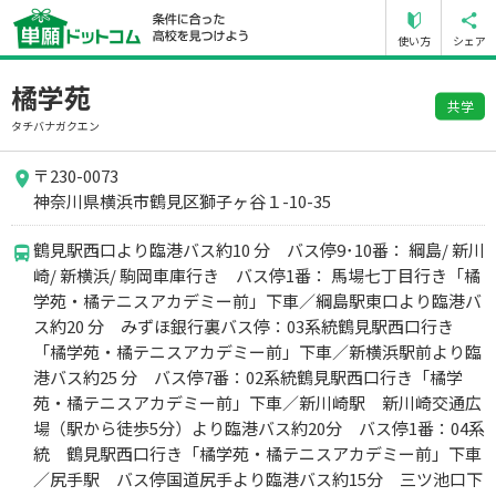
使い方
シェア
橘学苑
共学
タチバナガクエン
〒230-0073
神奈川県横浜市鶴見区獅子ヶ谷１-10-35
鶴見駅西口より臨港バス約10 分 バス停9･10番： 綱島/ 新川
崎/ 新横浜/ 駒岡車庫行き バス停1番： 馬場七丁目行き「橘
学苑・橘テニスアカデミー前」下車／綱島駅東口より臨港バ
ス約20 分 みずほ銀行裏バス停：03系統鶴見駅西口行き
「橘学苑・橘テニスアカデミー前」下車／新横浜駅前より臨
港バス約25 分 バス停7番：02系統鶴見駅西口行き「橘学
苑・橘テニスアカデミー前」下車／新川崎駅 新川崎交通広
場（駅から徒歩5分）より臨港バス約20分 バス停1番：04系
統 鶴見駅西口行き「橘学苑・橘テニスアカデミー前」下車
／尻手駅 バス停国道尻手より臨港バス約15分 三ツ池口下