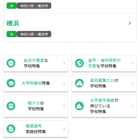
共
神奈川県・横浜市
横浜
共
神奈川県・横浜市
加点が豊富
な
留学・海外研修が
学校特集
充実
な学校特集
高校募集だけ
の
大学附属校
特集
学校特集
大学進学実績
が
駅チカ
の
伸びている
学校特集
学校特集
書類選考
実施校特集