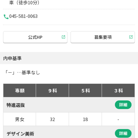
車（徒歩10分）
045-581-0063
公式HP
募集要項
内申基準
「－」…基準なし
専願
９科
５科
３科
特進選抜
詳細
男女
32
18
-
デザイン美術
詳細