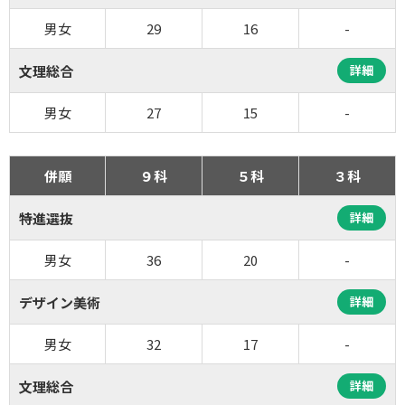
男女
29
16
-
文理総合
詳細
男女
27
15
-
併願
９科
５科
３科
特進選抜
詳細
男女
36
20
-
デザイン美術
詳細
男女
32
17
-
文理総合
詳細